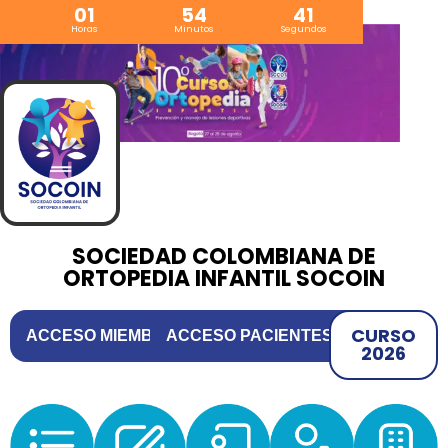
01
54
40
Horas
Minutos
Segundos
SOCIEDAD COLOMBIANA DE
ORTOPEDIA INFANTIL SOCOIN
CURSO
ACCESO MIEMBROS
ACCESO PACIENTES
⌄
⌄
2026
Nosotros
Buscar especialista
Miembros