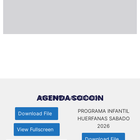
AGENDA SOCOIN
PROGRAMA ACADÉMICO
PROGRAMA INFANTIL
Download File
HUERFANAS SABADO
2026
View Fullscreen
Download File