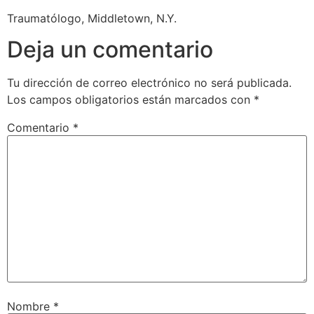
Traumatólogo, Middletown, N.Y.
Hágase miembro
Deja un comentario
Eventos
Tu dirección de correo electrónico no será publicada.
Podcast
Los campos obligatorios están marcados con
*
Comentario
*
Noticias
Subir Caso
Caso del mes
Nombre
*